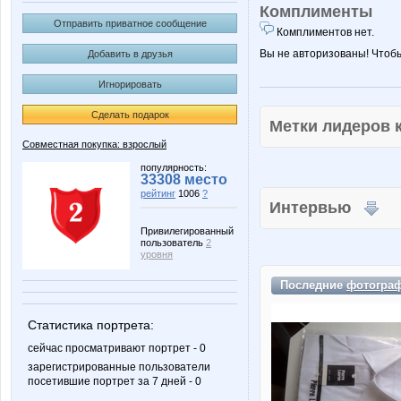
Комплименты
Отправить приватное сообщение
Комплиментов нет.
Вы не авторизованы! Чтоб
Добавить в друзья
Игнорировать
Сделать подарок
Метки лидеров
Совместная покупка: взрослый
популярность:
33308 место
рейтинг
1006
?
Интервью
Привилегированный
пользователь
2
уровня
Последние
фотогра
Статистика портрета:
сейчас просматривают портрет - 0
зарегистрированные пользователи
посетившие портрет за 7 дней - 0